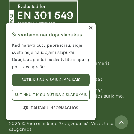
×
Ši svetainė naudoja slapukus
Kad naršyti būtų paprasčiau, šioje
Informacija
svetainėje naudojami slapukai.
Daugiau apie tai paskaitykite
slapukų
Meno kūrėjo statusas (identifikacinis numeris
politikos apraše.
78000251)
Visuomenės informavimo etikos kodeksas
SUTINKU SU VISAIS SLAPUKAIS
Svetainės turinys negali būti kopijuojamas,
SUTINKU TIK SU BŪTINAIS SLAPUKAIS
platinamas ar publikuojamas be redakcijos sutikimo.
Svetainės kūrėjas
JUNE / KARLOVE
DAUGIAU INFORMACIJOS
2026 ©️ Viešoji įstaiga "Gargždapilis". Visos teisės
saugomos