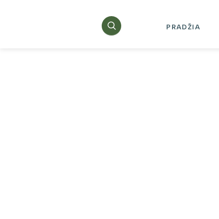
PRADŽIA
ŽYMA
Veiviržo slėnis
Ž
K
k
20