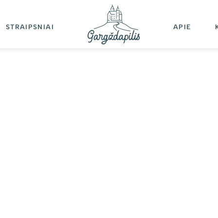
STRAIPSNIAI
APIE
N
MONĖS
ai gamta ir bendruomenė
alba ta pačia kalba
25-05-10