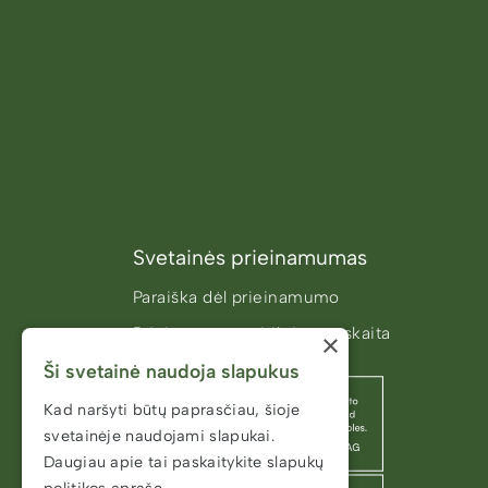
Svetainės prieinamumas
Paraiška dėl prieinamumo
Prieinamumo atitikties ataskaita
×
Ši svetainė naudoja slapukus
Kad naršyti būtų paprasčiau, šioje
svetainėje naudojami slapukai.
Daugiau apie tai paskaitykite
slapukų