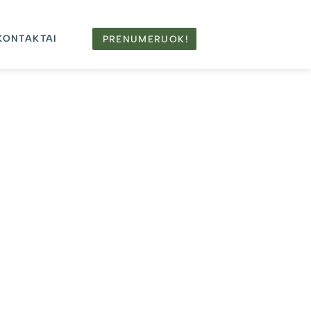
KONTAKTAI
PRENUMERUOK!
aujausi straipsniai
ŽMONĖS
Dvidešimt bendrystės metų,
kuriančių Girininkus
2026-07-30