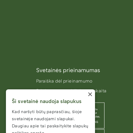
Svetainės prieinamumas
Paraiška dėl prieinamumo
Prieinamumo atitikties ataskaita
×
Ši svetainė naudoja slapukus
Kad naršyti būtų paprasčiau, šioje
svetainėje naudojami slapukai.
Daugiau apie tai paskaitykite
slapukų