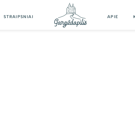
STRAIPSNIAI
APIE
N
MONĖS
alioji banga Baltijos jūroje
23-09-07