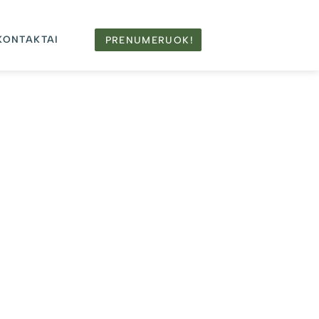
KONTAKTAI
PRENUMERUOK!
aujausi straipsniai
ŽMONĖS
Dvidešimt bendrystės metų,
kuriančių Girininkus
2026-07-30