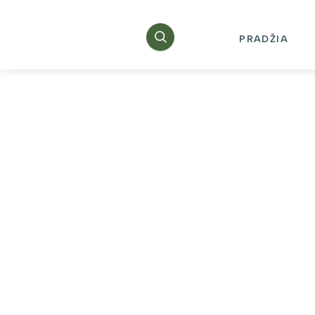
PRADŽIA
ŽYMA
Vėjo jėgainės
Ž
Ž
20