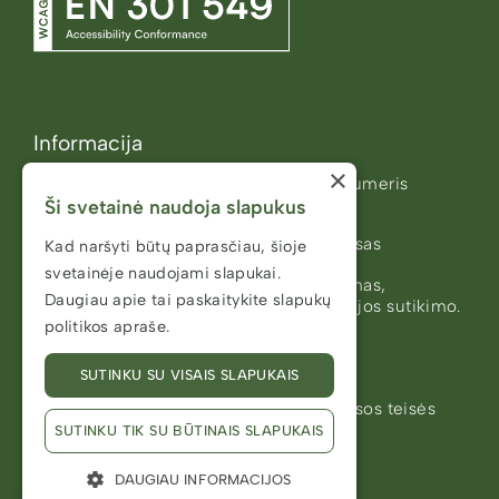
Informacija
×
Meno kūrėjo statusas (identifikacinis numeris
Ši svetainė naudoja slapukus
78000251)
Visuomenės informavimo etikos kodeksas
Kad naršyti būtų paprasčiau, šioje
svetainėje naudojami slapukai.
Svetainės turinys negali būti kopijuojamas,
Daugiau apie tai paskaitykite
slapukų
platinamas ar publikuojamas be redakcijos sutikimo.
politikos apraše.
Svetainės kūrėjas
JUNE / KARLOVE
SUTINKU SU VISAIS SLAPUKAIS
2026 ©️ Viešoji įstaiga "Gargždapilis". Visos teisės
saugomos
SUTINKU TIK SU BŪTINAIS SLAPUKAIS
DAUGIAU INFORMACIJOS