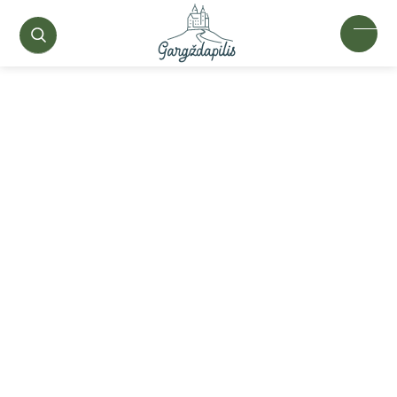
ŽYMA
Klaipėdos universitetas