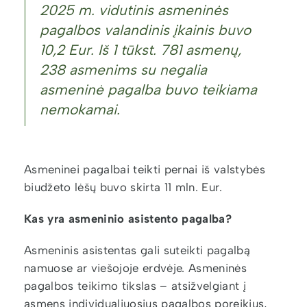
2025 m. vidutinis asmeninės
pagalbos valandinis įkainis buvo
10,2 Eur. Iš 1 tūkst. 781 asmenų,
238 asmenims su negalia
asmeninė pagalba buvo teikiama
nemokamai.
Asmeninei pagalbai teikti pernai iš valstybės
biudžeto lėšų buvo skirta 11 mln. Eur.
Kas yra asmeninio asistento pagalba?
Asmeninis asistentas gali suteikti pagalbą
namuose ar viešojoje erdvėje. Asmeninės
pagalbos teikimo tikslas – atsižvelgiant į
asmens individualiuosius pagalbos poreikius,