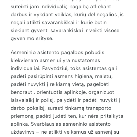
suteikti jam individualią pagalbą atliekant
darbus ir vykdant veiklas, kurių dėl negalios jis
negali atlikti savarankiškai ir kurie būtini
siekiant gyventi savarankiškai ir veikti visose
gyvenimo srityse.
Asmeninio asistento pagalbos pobūdis
kiekvienam asmeniui yra nustatomas
individualiai. Pavyzdžiui, toks asistentas gali
padėti pasirūpinti asmens higiena, maistu,
padėti nuvykti į reikiamą vietą, pagelbėti
bendrauti, orientuotis aplinkoje, organizuoti
laisvalaikį ir poilsį, palydėti ir padėti nuvykti į
darbo pokalbį, surasti tinkamą transporto
priemonę, padėti judėti ten, kur nėra pritaikyta
aplinka. Svarbiausias asmeninio asistento
uždavinys – ne atlikti veiksmus už asmenį su