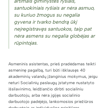
artimais giminystės ryšiais,
santuokiniais ryšiais ar nėra asmuo,
su kuriuo žmogus su negalia
gyvena ir tvarko bendrą ūkį
neįregistravęs santuokos, taip pat
nėra asmens su negalia globėjas ar
rūpintojas.
Asmeninis asistentas, prieš pradėdamas teikti
asmeninę pagalbą, turi būti išklausęs 40
akademinių valandų įžanginius mokymus, jeigu
neturi Socialinių paslaugų įstatyme nustatyto
išsilavinimo, leidžiančio dirbti socialiniu
darbuotoju, arba nėra įgijęs socialinio
darbuotojo padėjėjo, lankomosios priežiūros
darbuotojo ar individualios priežiūros