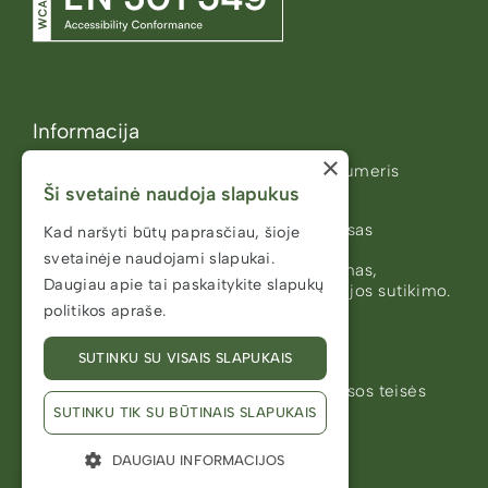
Informacija
×
Meno kūrėjo statusas (identifikacinis numeris
Ši svetainė naudoja slapukus
78000251)
Visuomenės informavimo etikos kodeksas
Kad naršyti būtų paprasčiau, šioje
svetainėje naudojami slapukai.
Svetainės turinys negali būti kopijuojamas,
Daugiau apie tai paskaitykite
slapukų
platinamas ar publikuojamas be redakcijos sutikimo.
politikos apraše.
Svetainės kūrėjas
JUNE / KARLOVE
SUTINKU SU VISAIS SLAPUKAIS
2026 ©️ Viešoji įstaiga "Gargždapilis". Visos teisės
saugomos
SUTINKU TIK SU BŪTINAIS SLAPUKAIS
DAUGIAU INFORMACIJOS