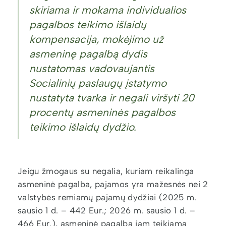
skiriama ir mokama individualios
pagalbos teikimo išlaidų
kompensacija, mokėjimo už
asmeninę pagalbą dydis
nustatomas vadovaujantis
Socialinių paslaugų įstatymo
nustatyta tvarka ir negali viršyti 20
procentų asmeninės pagalbos
teikimo išlaidų dydžio.
Jeigu žmogaus su negalia, kuriam reikalinga
asmeninė pagalba, pajamos yra mažesnės nei 2
valstybės remiamų pajamų dydžiai (2025 m.
sausio 1 d. – 442 Eur.; 2026 m. sausio 1 d. –
466 Eur.), asmeninė pagalba jam teikiama