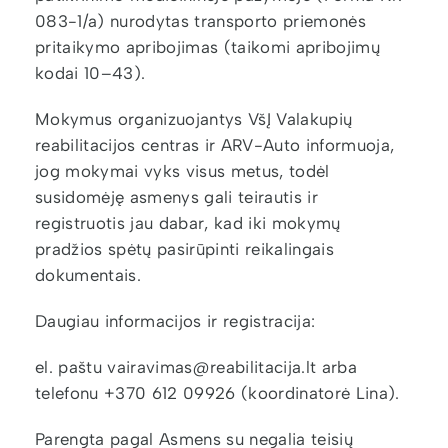
083-1/a) nurodytas transporto priemonės
pritaikymo apribojimas (taikomi apribojimų
kodai 10–43).
Mokymus organizuojantys VšĮ Valakupių
reabilitacijos centras ir ARV-Auto informuoja,
jog mokymai vyks visus metus, todėl
susidomėję asmenys gali teirautis ir
registruotis jau dabar, kad iki mokymų
pradžios spėtų pasirūpinti reikalingais
dokumentais.
Daugiau informacijos ir registracija:
el. paštu vairavimas@reabilitacija.lt arba
telefonu +370 612 09926 (koordinatorė Lina).
Parengta pagal Asmens su negalia teisių