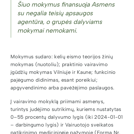
Šiuo mokymus finansuoja Asmens
su negalia teisių apsaugos
agentūra, o grupės dalyviams
mokymai nemokami.
Mokymus sudaro: kelių eismo teorijos žinių
mokymas (nuotoliu); praktinio vairavimo
įgūdžių mokymas Vilniuje ir Kaune; funkcinio
pajėgumo didinimas, esant poreikiui;
apgyvendinimo arba pavėžėjimo paslaugos.
Į vairavimo mokyklą priimami asmenys,
turintys judėjimo sutrikimų, kuriems nustatytas
0–55 procentų dalyvumo lygis (iki 2024-01-01
– darbingumo lygis) ir Vairuotojo sveikatos
patikrinimo medicininėje pažymoje (Forma Nr.